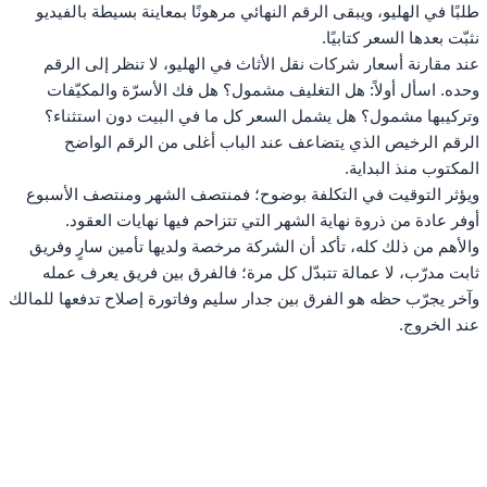
طلبًا في الهليو، ويبقى الرقم النهائي مرهونًا بمعاينة بسيطة بالفيديو
نثبّت بعدها السعر كتابيًا.
عند مقارنة أسعار شركات نقل الأثاث في الهليو، لا تنظر إلى الرقم
وحده. اسأل أولاً: هل التغليف مشمول؟ هل فك الأسرّة والمكيّفات
وتركيبها مشمول؟ هل يشمل السعر كل ما في البيت دون استثناء؟
الرقم الرخيص الذي يتضاعف عند الباب أغلى من الرقم الواضح
المكتوب منذ البداية.
ويؤثر التوقيت في التكلفة بوضوح؛ فمنتصف الشهر ومنتصف الأسبوع
أوفر عادة من ذروة نهاية الشهر التي تتزاحم فيها نهايات العقود.
والأهم من ذلك كله، تأكد أن الشركة مرخصة ولديها تأمين سارٍ وفريق
ثابت مدرّب، لا عمالة تتبدّل كل مرة؛ فالفرق بين فريق يعرف عمله
وآخر يجرّب حظه هو الفرق بين جدار سليم وفاتورة إصلاح تدفعها للمالك
عند الخروج.