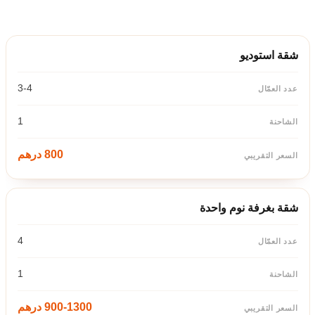
نوع السكن
عدد العمّال
الشاحنة
السعر التقريبي
شقة استوديو
3-4
1
800 درهم
شقة بغرفة نوم واحدة
4
1
900-1300 درهم