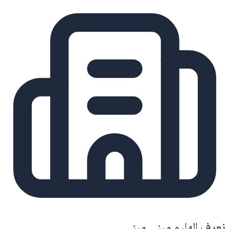
نعرف الهليو مبنى مبنى