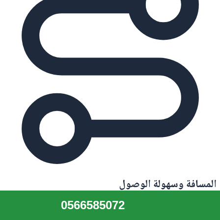
المسافة وسهولة الوصول
من الهليو الى وسط عجمان نحو خمس عشرة دقيقة والى الروضة
0566585072
دقائق قليلة، والى الشارقة ودبي عبر الطرق السريعة القريبة قرابة