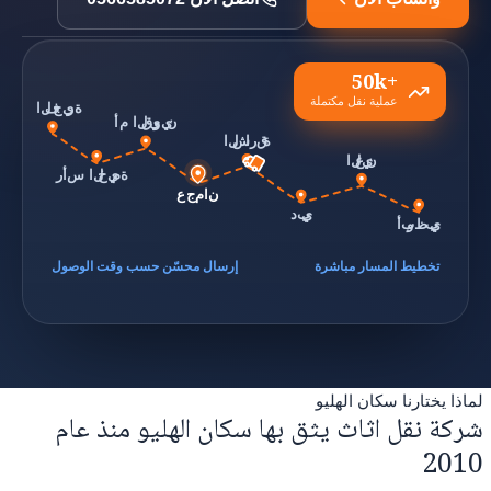
50k+
عملية نقل مكتملة
الفجيرة
أم القيوين
الشارقة
العين
رأس الخيمة
عجمان
دبي
أبوظبي
تخطيط المسار مباشرة
إرسال محسّن حسب وقت الوصول
لماذا يختارنا سكان الهليو
شركة نقل اثاث يثق بها سكان الهليو منذ عام
2010