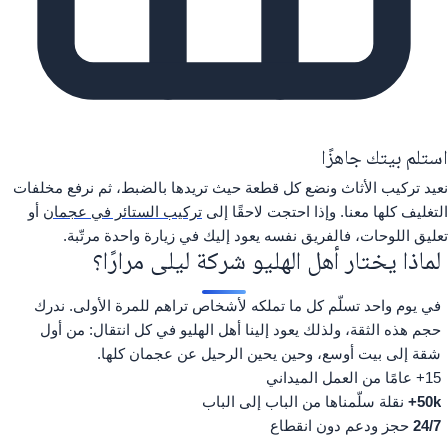
استلم بيتك جاهزًا
نعيد تركيب الأثاث ونضع كل قطعة حيث تريدها بالضبط، ثم نرفع مخلفات
التغليف كلها معنا. وإذا احتجت لاحقًا إلى
تركيب الستائر في عجمان
أو
تعليق اللوحات، فالفريق نفسه يعود إليك في زيارة واحدة مرتّبة.
لماذا يختار أهل الهليو شركة ليلى مرارًا؟
في يوم واحد تسلّم كل ما تملكه لأشخاص تراهم للمرة الأولى. ندرك
حجم هذه الثقة، ولذلك يعود إلينا أهل الهليو في كل انتقال: من أول
شقة إلى بيت أوسع، وحين يحين الرحيل عن عجمان كلها.
15+
عامًا من العمل الميداني
50k+
نقلة سلّمناها من الباب إلى الباب
24/7
حجز ودعم دون انقطاع