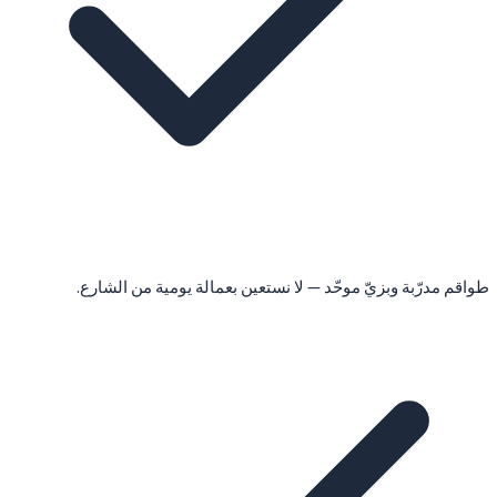
طواقم مدرّبة وبزيّ موحّد — لا نستعين بعمالة يومية من الشارع.