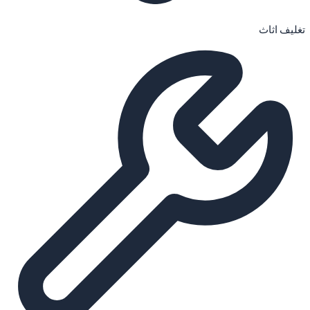
تغليف اثاث