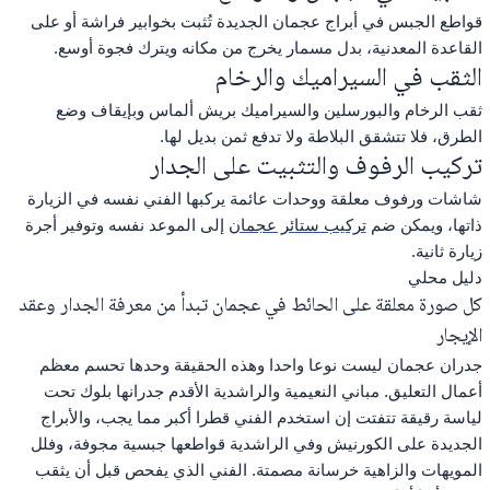
قواطع الجبس في أبراج عجمان الجديدة تُثبت بخوابير فراشة أو على
القاعدة المعدنية، بدل مسمار يخرج من مكانه ويترك فجوة أوسع.
الثقب في السيراميك والرخام
ثقب الرخام والبورسلين والسيراميك بريش ألماس وبإيقاف وضع
الطرق، فلا تتشقق البلاطة ولا تدفع ثمن بديل لها.
تركيب الرفوف والتثبيت على الجدار
شاشات ورفوف معلقة ووحدات عائمة يركبها الفني نفسه في الزيارة
ذاتها، ويمكن ضم
تركيب ستائر عجمان
إلى الموعد نفسه وتوفير أجرة
زيارة ثانية.
دليل محلي
كل صورة معلقة على الحائط في عجمان تبدأ من معرفة الجدار وعقد
الإيجار
جدران عجمان ليست نوعا واحدا وهذه الحقيقة وحدها تحسم معظم
أعمال التعليق. مباني النعيمية والراشدية الأقدم جدرانها بلوك تحت
لياسة رقيقة تتفتت إن استخدم الفني قطرا أكبر مما يجب، والأبراج
الجديدة على الكورنيش وفي الراشدية قواطعها جبسية مجوفة، وفلل
المويهات والزاهية خرسانة مصمتة. الفني الذي يفحص قبل أن يثقب