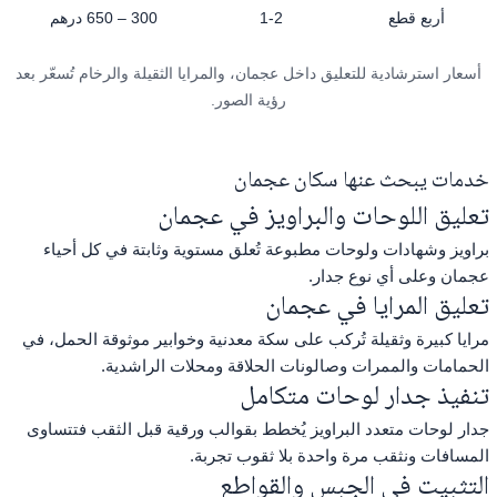
أربع قطع
1-2
300 – 650 درهم
أسعار استرشادية للتعليق داخل عجمان، والمرايا الثقيلة والرخام تُسعّر بعد
رؤية الصور.
خدمات يبحث عنها سكان عجمان
تعليق اللوحات والبراويز في عجمان
براويز وشهادات ولوحات مطبوعة تُعلق مستوية وثابتة في كل أحياء
عجمان وعلى أي نوع جدار.
تعليق المرايا في عجمان
مرايا كبيرة وثقيلة تُركب على سكة معدنية وخوابير موثوقة الحمل، في
الحمامات والممرات وصالونات الحلاقة ومحلات الراشدية.
تنفيذ جدار لوحات متكامل
جدار لوحات متعدد البراويز يُخطط بقوالب ورقية قبل الثقب فتتساوى
المسافات ونثقب مرة واحدة بلا ثقوب تجربة.
التثبيت في الجبس والقواطع