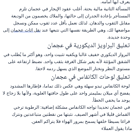
يعرف أيها أمامه.
المسألة الثانية مالية بحتة. أغلب عقود الإيجار في عجمان تلزم
المستأجر بإعادة الجدران إلى حالتها، والملاك يخصمون من الوديعة
مقابل الثقوب والدهان. لذلك نعمل بأقل عدد ثقوب ممكن ونسجل
مواضعها لك، وهي الطريقة نفسها التي نتبعها عند
نقل اثاث عجمان
إلى
وحدة جديدة.
تعليق البراويز الديكورية في عجمان
البرواز الديكوري خفيف غالبا ويكفيه تثبيت واحد، وهو أكثر ما يُطلب في
الشقق المؤثثة لأنه يغير شكل الغرفة بثقب واحد. نضبط ارتفاعه على
مستوى النظر ونختار الموضع الذي يسهل ردمه لاحقا.
تعليق لوحات الكانفاس في عجمان
لوحة الكانفاس تبدو سهلة وهي عكس ذلك تماما، فإطارها المشدود
يفضح أي ميلان بمليمتر واحد على طول حافتها العلوية، ولأنها بلا زجاج لا
يوجد ما يخفي الخطأ.
في عجمان تحديدا تواجه الكانفاس مشكلة إضافية: الرطوبة ترخي
القماش قليلا في أشهر الصيف. نثبتها من نقطتين متباعدتين ونترك
فراغا بسيطا خلفها يسمح بمرور الهواء فلا يتراكم العفن.
ماذا يقول العملاء