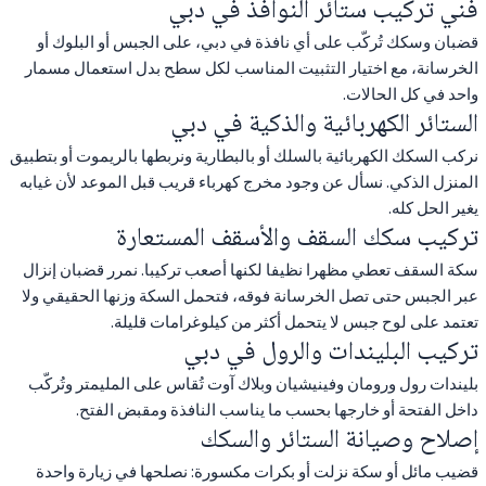
فني تركيب ستائر النوافذ في دبي
قضبان وسكك تُركّب على أي نافذة في دبي، على الجبس أو البلوك أو
الخرسانة، مع اختيار التثبيت المناسب لكل سطح بدل استعمال مسمار
واحد في كل الحالات.
الستائر الكهربائية والذكية في دبي
نركب السكك الكهربائية بالسلك أو بالبطارية ونربطها بالريموت أو بتطبيق
المنزل الذكي. نسأل عن وجود مخرج كهرباء قريب قبل الموعد لأن غيابه
يغير الحل كله.
تركيب سكك السقف والأسقف المستعارة
سكة السقف تعطي مظهرا نظيفا لكنها أصعب تركيبا. نمرر قضبان إنزال
عبر الجبس حتى تصل الخرسانة فوقه، فتحمل السكة وزنها الحقيقي ولا
تعتمد على لوح جبس لا يتحمل أكثر من كيلوغرامات قليلة.
تركيب البليندات والرول في دبي
بليندات رول ورومان وفينيشيان وبلاك آوت تُقاس على المليمتر وتُركّب
داخل الفتحة أو خارجها بحسب ما يناسب النافذة ومقبض الفتح.
إصلاح وصيانة الستائر والسكك
قضيب مائل أو سكة نزلت أو بكرات مكسورة: نصلحها في زيارة واحدة