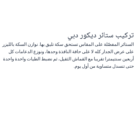
تركيب ستائر ديكور دبي
الستائر المفصّلة على المقاس تستحق سكة تليق بها. نوازن السكة بالليزر
على عرض الجدار كله لا على حافة النافذة وحدها، ونوزع الدعامات كل
أربعين سنتيمترا تقريبا مع القماش الثقيل، ثم نضبط الطيات واحدة واحدة
حتى تنسدل متساوية من أول يوم.