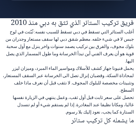
فريق تركيب الستائر الذي تثق به دبي منذ 2010
أغلب الستائر التي تسقط في دبي تسقط للسبب نفسه: ثُبّتت في لوح
جبس لا في شيء خلفه. معظم شقق دبي لها سقف مستعار وجدران من
بلوك مجوف، والفرق بين تركيب يصمد سنوات واخر ينزل مع أول سحبة
قوية هو أن يعرف الفني أين تبدأ الخرسانة وما طول المسمار الذي يصل
اليها.
يحمل فنيونا جهاز كشف للأسلاك ومواسير الماء المبرد، وميزان ليزر
لمحاذاة السكة، وقضبان إنزال تصل الى الخرسانة عبر السقف المستعار،
وتثبيتات مخصصة للبلوك المجوف. لا نثقب قبل أن نعرف ماذا خلف
السطح.
تحصل على سعر ثابت قبل أول ثقب، وعمل ينتهي في الزيارة نفسها
غالبا، ومكانا نظيفا عند المغادرة. إذا لم يستقم شيء أو لم تنسدل
الستارة كما يجب، نعود إليك بلا رسوم.
ما يشمله كل تركيب ستائر