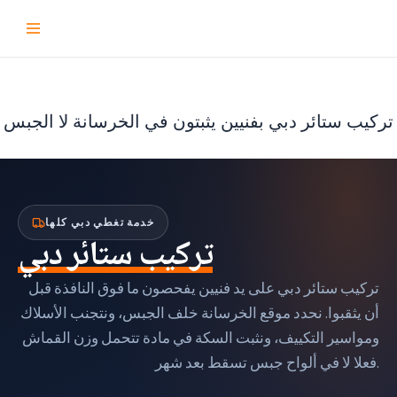
تخطى
إلى
المحتوى
تركيب ستائر دبي بفنيين يثبتون في الخرسانة لا الجبس
خدمة تغطي دبي كلها
تركيب ستائر دبي
تركيب ستائر دبي على يد فنيين يفحصون ما فوق النافذة قبل
أن يثقبوا. نحدد موقع الخرسانة خلف الجبس، ونتجنب الأسلاك
ومواسير التكييف، ونثبت السكة في مادة تتحمل وزن القماش
فعلا لا في ألواح جبس تسقط بعد شهر.