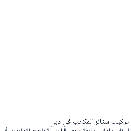
تركيب ستائر المكاتب في دبي
المكاتب والعيادات والمحلات تفضل البليندات لأنها تضبط الإضاءة دون أن