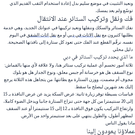
ونعيد التثبيت في موضع سليم بدل إعادة استخدام الثقب القديم الذي
توسّع ولم يعد يمسك.
فك ونقل وتركيب الستائر عند الانتقال
نفك الستائر والسكك وننقلها ونعيد تركيبها في عنوانك الجديد، وهي خدمة
يطلبها كثيرون مع
نقل الاثاث في دبي
أو مع
نقل اثاث الشقق
في اليوم
نفسه. نرقّم القطع عند الفك حتى تعود كل ستارة إلى نافذتها الصحيحة.
دليل محلي
ما الذي يحدد تركيب الستائر في دبي
ثلاثة أمور تحسم أي عملية تركيب ستائر هنا، ولا علاقة لأي منها بالقماش:
نوع السقف هل هو خرسانة أم جبس معلق، ونوع الجدار هل هو بلوك
مجوف أم مصمت، ووزن الستارة مع بطانتها. من يتجاهل هذه الثلاثة يرجع
إليك بعد شهرين ليصلح ما سقط.
قياسات بسيطة توفر زيارة ثانية: عرض السكة يزيد عن عرض النافذة بـ 15
إلى 20 سنتيمترا من كل جهة حتى تنزاح الستارة جانبا ويدخل الضوء كاملا،
وارتفاع التركيب يكون فوق النافذة بـ 12 إلى 15 سنتيمترا أو عند السقف
لمظهر أطول، والطول ينتهي على بعد سنتيمتر واحد من الأرض.
ماذا يقول الناس
عملاؤنا يعودون إلينا