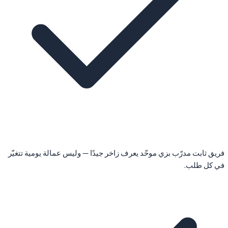
فريق ثابت مدرّب بزي موحّد يعرف زاخر جيدًا — وليس عمالة يومية تتغيّر
في كل طلب.