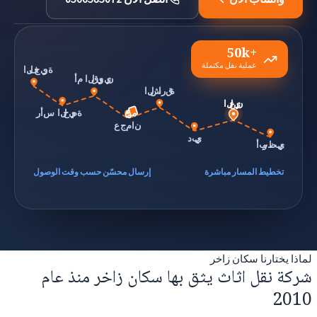
50k+
عملية نقل مكتملة
الفجيرة
أم القيوين
الشارقة
العين
رأس الخيمة
عجمان
دبي
أبوظبي
تخطيط المسار مباشرة
إرسال محسّن حسب وقت الوصول
لماذا يختارنا سكان زاخر
شركة نقل اثاث يثق بها سكان زاخر منذ عام
2010