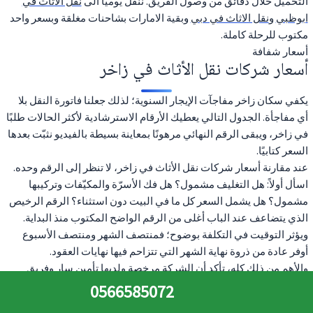
التحميل خلال دقائق من وصول الفريق. ننقل يوميا الى
نقل الاثاث في
ابوظبي
و
نقل الاثاث في دبي
وبقية الامارات بشاحنات مغلقة وبسعر واحد
مكتوب للرحلة كاملة.
أسعار شفافة
أسعار شركات نقل الأثاث في زاخر
يكفي سكان زاخر مفاجآت الإيجار السنوية؛ لذلك جعلنا فاتورة النقل بلا
أي مفاجأة. الجدول التالي يعطيك الأرقام الاسترشادية لأكثر الحالات طلبًا
في زاخر، ويبقى الرقم النهائي مرهونًا بمعاينة بسيطة بالفيديو نثبّت بعدها
السعر كتابيًا.
عند مقارنة أسعار شركات نقل الأثاث في زاخر، لا تنظر إلى الرقم وحده.
اسأل أولاً: هل التغليف مشمول؟ هل فك الأسرّة والمكيّفات وتركيبها
مشمول؟ هل يشمل السعر كل ما في البيت دون استثناء؟ الرقم الرخيص
الذي يتضاعف عند الباب أغلى من الرقم الواضح المكتوب منذ البداية.
ويؤثر التوقيت في التكلفة بوضوح؛ فمنتصف الشهر ومنتصف الأسبوع
أوفر عادة من ذروة نهاية الشهر التي تتزاحم فيها نهايات العقود.
والأهم من ذلك كله، تأكد أن الشركة مرخصة ولديها تأمين سارٍ وفريق
ثابت مدرّب، لا عمالة تتبدّل كل مرة؛ فالفرق بين فريق يعرف عمله وآخر
0566585072
يجرّب حظه هو الفرق بين جدار سليم وفاتورة إصلاح تدفعها للمالك عند